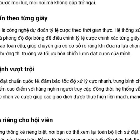
cược mọi lúc, mọi nơi mà không gặp trở ngại.
ẩn theo từng giây
8
là công nghệ dự đoán tỷ lệ cược theo thời gian thực. Hệ thống s
và phong độ đội bóng để điều chỉnh tỷ lệ cược chính xác từng giây
ao toàn cầu, giúp chuyên gia có cơ sở rõ ràng khi đưa ra lựa chọn
hướng thị trường và tối ưu hóa chiến lược đặt cược của mình.
ịnh vượt trội
ạt chuẩn quốc tế, đảm bảo tốc độ xử lý cực nhanh, trung bình ch
×
iểm cao điểm với hàng nghìn người truy cập đồng thời, hệ thống v
ác nhận vé cược giúp các giao dịch được thực hiện liền mạch, man
QH88
riêng cho hội viên
 thống kê riêng biệt, nơi bạn có thể xem lại toàn bộ lịch sử đặt
huận của từng trận. Bảng dữ liệu trực quan với biểu đồ phân tích th