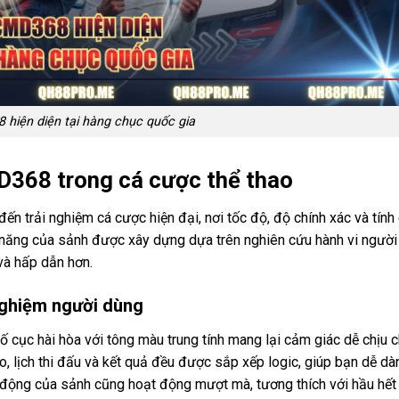
hiện diện tại hàng chục quốc gia
D368 trong cá cược thể thao
n trải nghiệm cá cược hiện đại, nơi tốc độ, độ chính xác và tính
 năng của sảnh được xây dựng dựa trên nghiên cứu hành vi người
 và hấp dẫn hơn.
 nghiệm người dùng
bố cục hài hòa với tông màu trung tính mang lại cảm giác dễ chịu 
, lịch thi đấu và kết quả đều được sắp xếp logic, giúp bạn dễ dà
di động của sảnh cũng hoạt động mượt mà, tương thích với hầu hết