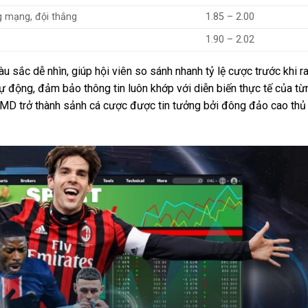
 mạng, đội thắng
1.85 – 2.00
1.90 – 2.02
u sắc dễ nhìn, giúp hội viên so sánh nhanh tỷ lệ cược trước khi r
ự động, đảm bảo thông tin luôn khớp với diễn biến thực tế của từ
CMD trở thành sảnh cá cược được tin tưởng bởi đông đảo cao thủ