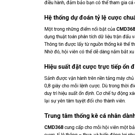
điều hành, đảm bảo bạn có thể tham gia cá 
Hệ thống dự đoán tỷ lệ cược chu
Một trong những điểm nổi bật của
CMD36
dụng thuật toán phân tích dữ liệu trận đấu 
Thông tin được lấy từ nguồn thống kê thể th
Nhờ đó, hội viên có thể dễ dàng nắm bắt xu 
Hiệu suất đặt cược trực tiếp ổn đ
Sảnh được vận hành trên nền tảng máy chủ đ
0,8 giây cho mỗi lệnh cược. Dù trong thời đ
duy trì hiệu suất ổn định. Cơ chế tự động x
lại sự yên tâm tuyệt đối cho thành viên.
Trung tâm thống kê cá nhân dành 
CMD368
cung cấp cho mỗi hội viên một bảng
cược, tỉ lệ thắng – thua, và biến động lợi n