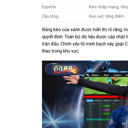
Esports
Kèo chấp mạng, tổng
Cầu lông
Kèo set, tổng điểm
Bảng kèo của sảnh được hiển thị rõ ràng, mà
quyết định. Toàn bộ dữ liệu được cập nhật t
trận đấu. Chính yếu tố minh bạch này giúp 
thao trong khu vực.