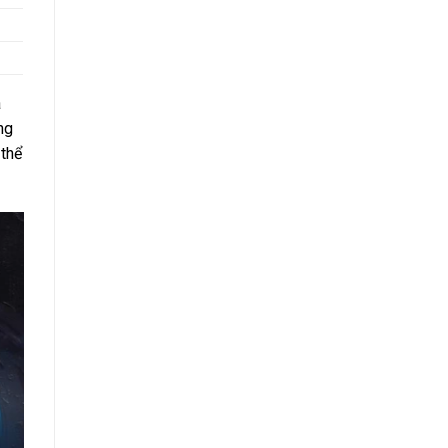
a
ng
 thể