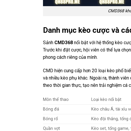
CMD368 khôn
Danh mục kèo cược và cá
Sảnh
CMD368
nổi bật với hệ thống kèo cượ
Trước khi đặt cược, hội viên có thể lựa chọ
phong cách riêng của mình.
CMD hiện cung cấp hơn 20 loại kèo phổ biến 
và nhiều kèo phụ khác. Ngoài ra, thành viên 
theo thời gian thực, tạo nên trải nghiệm cá
Môn thể thao
Loại kèo nổi bật
Bóng đá
Kèo châu Á, tài xỉu v
Bóng rổ
Kèo đội thắng, tổng 
Quần vợt
Kèo set, tổng game, 