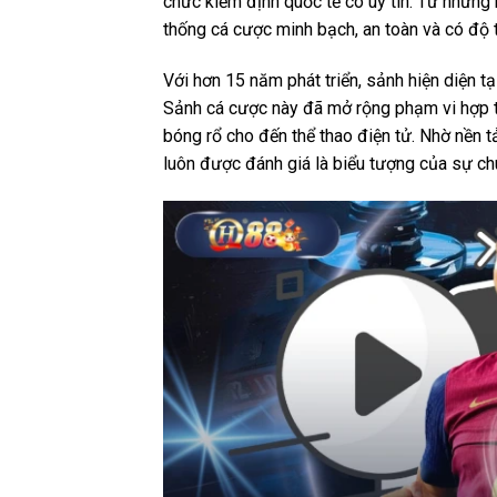
chức kiểm định quốc tế có uy tín. Từ nhữn
thống cá cược minh bạch, an toàn và có độ t
Với hơn 15 năm phát triển, sảnh hiện diện t
Sảnh cá cược này đã mở rộng phạm vi hợp tá
bóng rổ cho đến thể thao điện tử. Nhờ nền t
luôn được đánh giá là biểu tượng của sự chuy