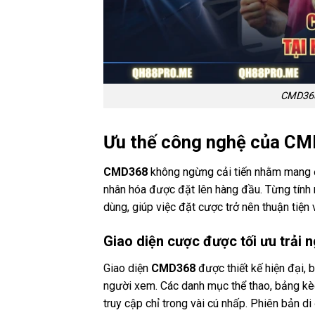
CMD368 
Ưu thế công nghệ của CM
CMD368
không ngừng cải tiến nhằm mang đế
nhân hóa được đặt lên hàng đầu. Từng tính
dùng, giúp việc đặt cược trở nên thuận tiện
Giao diện cược được tối ưu trải
Giao diện
CMD368
được thiết kế hiện đại, 
người xem. Các danh mục thể thao, bảng kèo
truy cập chỉ trong vài cú nhấp. Phiên bản 