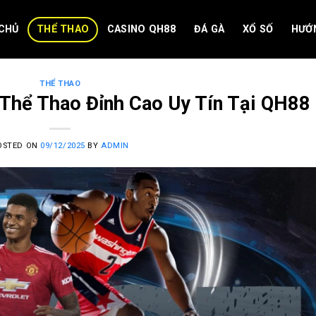
CHỦ
THỂ THAO
CASINO QH88
ĐÁ GÀ
XỔ SỐ
HƯỚ
THỂ THAO
Thể Thao Đỉnh Cao Uy Tín Tại QH88
OSTED ON
09/12/2025
BY
ADMIN