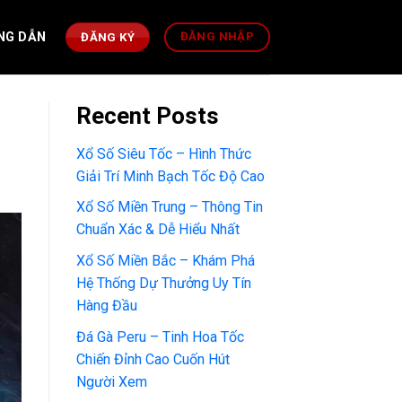
NG DẪN
ĐĂNG NHẬP
ĐĂNG KÝ
Recent Posts
Xổ Số Siêu Tốc – Hình Thức
Giải Trí Minh Bạch Tốc Độ Cao
Xổ Số Miền Trung – Thông Tin
Chuẩn Xác & Dễ Hiểu Nhất
Xổ Số Miền Bắc – Khám Phá
Hệ Thống Dự Thưởng Uy Tín
Hàng Đầu
Đá Gà Peru – Tinh Hoa Tốc
Chiến Đỉnh Cao Cuốn Hút
Người Xem