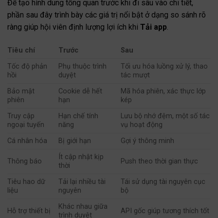
Để tạo hình dung tổng quan trước khi đi sâu vào chi tiết,
phần sau đây trình bày các giá trị nổi bật ở dạng so sánh rõ
ràng giúp hội viên định lượng lợi ích khi
Tải app
.
Tiêu chí
Trước
Sau
Tốc độ phản
Phụ thuộc trình
Tối ưu hóa luồng xử lý, thao
hồi
duyệt
tác mượt
Bảo mật
Cookie dễ hết
Mã hóa phiên, xác thực lớp
phiên
hạn
kép
Truy cập
Hạn chế tính
Lưu bộ nhớ đệm, một số tác
ngoại tuyến
năng
vụ hoạt động
Cá nhân hóa
Bị giới hạn
Gợi ý thông minh
Ít cập nhật kịp
Thông báo
Push theo thời gian thực
thời
Tiêu hao dữ
Tải lại nhiều tài
Tái sử dụng tài nguyên cục
liệu
nguyên
bộ
Khác nhau giữa
Hỗ trợ thiết bị
API gốc giúp tương thích tốt
trình duyệt