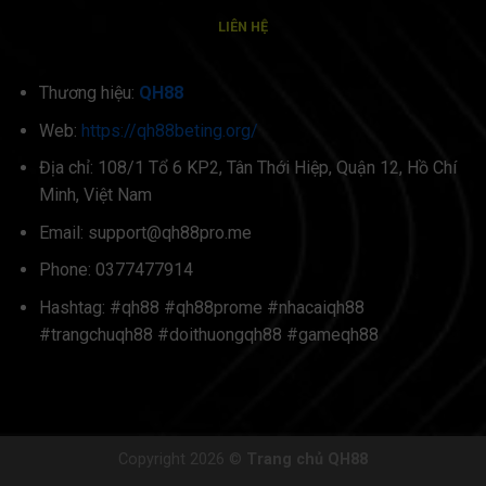
LIÊN HỆ
Thương hiệu:
QH88
Web:
https://qh88beting.org/
Địa chỉ: 108/1 Tổ 6 KP2, Tân Thới Hiệp, Quận 12, Hồ Chí
Minh, Việt Nam
Email:
support@qh88pro.me
Phone: 0377477914
Hashtag: #qh88 #qh88prome #nhacaiqh88
#trangchuqh88 #doithuongqh88 #gameqh88
Copyright 2026 ©
Trang chủ QH88