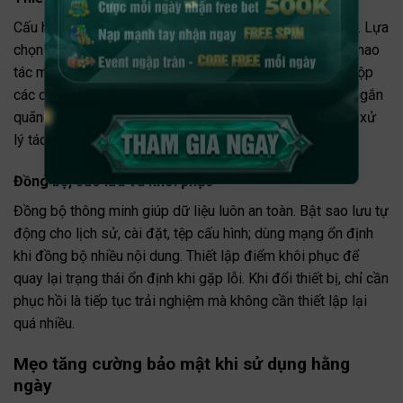
Cấu hình giao diện
Tải app
phù hợp giúp thao tác ít hơn. Lựa
chọn chế độ tối, phông chữ dễ đọc, biểu tượng lớn cho thao
tác một tay. Sắp xếp thanh điều hướng theo thói quen, gộp
các chức năng tương tự vào một khu vực. Cách này rút ngắn
quãng di chuyển trên màn hình, tăng tốc độ phản hồi khi xử
lý tác vụ hằng ngày.
Đồng bộ, sao lưu và khôi phục
Đồng bộ thông minh giúp dữ liệu luôn an toàn. Bật sao lưu tự
động cho lịch sử, cài đặt, tệp cấu hình; dùng mạng ổn định
khi đồng bộ nhiều nội dung. Thiết lập điểm khôi phục để
quay lại trạng thái ổn định khi gặp lỗi. Khi đổi thiết bị, chỉ cần
phục hồi là tiếp tục trải nghiệm mà không cần thiết lập lại
quá nhiều.
Mẹo tăng cường bảo mật khi sử dụng hằng
ngày